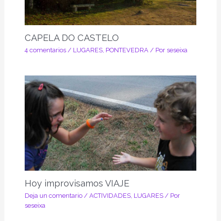
CAPELA DO CASTELO
4 comentarios
/
LUGARES
,
PONTEVEDRA
/ Por
seseixa
Hoy improvisamos VIAJE
Deja un comentario
/
ACTIVIDADES
,
LUGARES
/ Por
seseixa