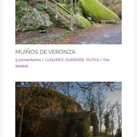
MUÍÑOS DE VERONZA
5 comentarios
/
LUGARES
,
OURENSE
,
RUTAS
/ Por
seseixa