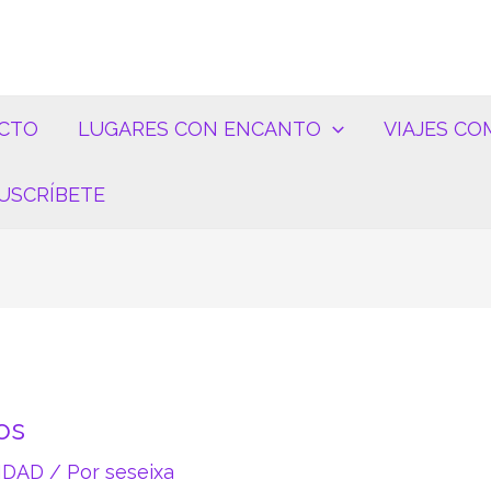
CTO
LUGARES CON ENCANTO
VIAJES CO
USCRÍBETE
os
IDAD
/ Por
seseixa