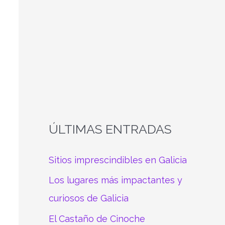
a
r
p
o
r
:
ÚLTIMAS ENTRADAS
Sitios imprescindibles en Galicia
Los lugares más impactantes y
curiosos de Galicia
El Castaño de Cinoche