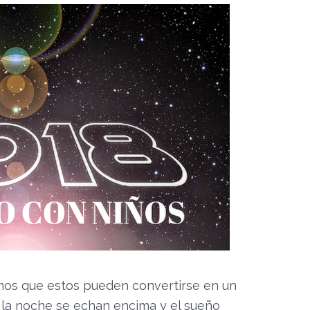
os que estos pueden convertirse en un
 la noche se echan encima y el sueño