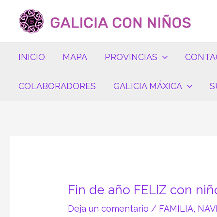
Ir
Navegación
al
de
contenido
entradas
INICIO
MAPA
PROVINCIAS
CONTA
COLABORADORES
GALICIA MÁXICA
S
Fin de año FELIZ con niñ
Deja un comentario
/
FAMILIA
,
NAV