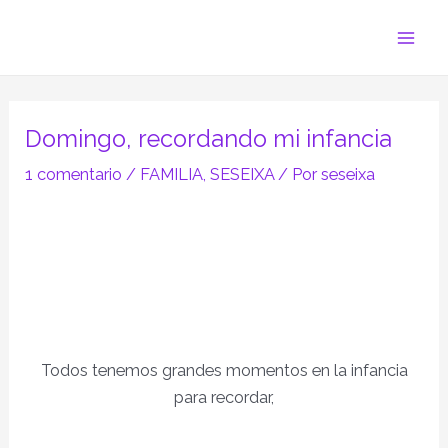
Ir
Navegación
Mai
al
de
Men
contenido
entradas
Domingo, recordando mi infancia
1 comentario
/
FAMILIA
,
SESEIXA
/ Por
seseixa
Todos tenemos grandes momentos en la infancia
para recordar,