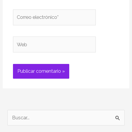
Correo
electrónico*
Web
B
u