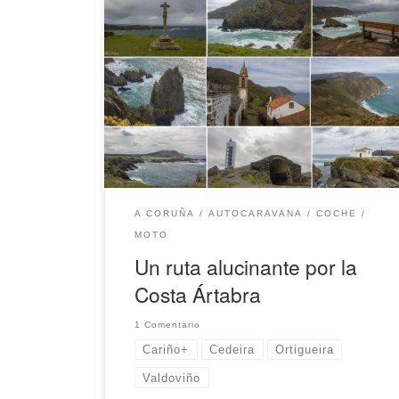
Hoy os queremos recomendar una cómoda pero
fascinante ruta de poco más de 120 kilómetros
por la Costa Ártabra. Una ruta en donde el mar
y los acantilados son los protagonistas y en la
que a la vez sentirás la historia y te deleitarás
con la hermosa arquitectura de estas […]
A CORUÑA
AUTOCARAVANA
COCHE
MOTO
Un ruta alucinante por la
Costa Ártabra
1 Comentario
Cariño+
Cedeira
Ortigueira
Valdoviño