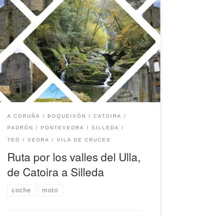
Esta ruta recorre desde prácticamente la
desembocadura del Ulla hasta llegar a uno de
sus afluentes más importantes, el Deza, con un
recorrido de 83 km localizados dentro del
Sistema Fluvial Ulla-Deza. Salimos desde las
Torres de Oeste, en Catoira, fortaleza defensiva
de este río antaño navegable y que ahora […]
A CORUÑA
BOQUEIXÓN
CATOIRA
PADRÓN
PONTEVEDRA
SILLEDA
TEO
VEDRA
VILA DE CRUCES
Ruta por los valles del Ulla,
de Catoira a Silleda
coche
moto