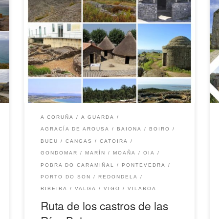
Antes de la llegada y posterior conquista de los
romanos, los habitantes de Galicia se asentaron
en poblados que los conquistadores
denominaron «castros». Estos mantenían una
tipología similar y eran muchos los que se
acercaban a la categoría de aldea-fortaleza,
quizás como las antiguas ciudades-estado
griegas y romanas pero con […]
A CORUÑA
A GUARDA
AGRACÍA DE AROUSA
BAIONA
BOIRO
BUEU
CANGAS
CATOIRA
GONDOMAR
MARÍN
MOAÑA
OIA
POBRA DO CARAMIÑAL
PONTEVEDRA
PORTO DO SON
REDONDELA
RIBEIRA
VALGA
VIGO
VILABOA
Ruta de los castros de las