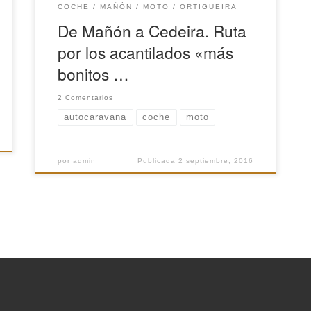
COCHE
MAÑÓN
MOTO
ORTIGUEIRA
De Mañón a Cedeira. Ruta
por los acantilados «más
bonitos …
2 Comentarios
autocaravana
coche
moto
por
admin
Publicada
2 septiembre, 2016