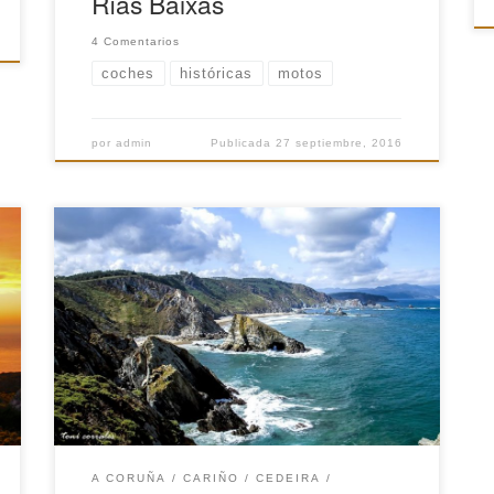
Rías Baixas
4 Comentarios
coches
históricas
motos
por
admin
Publicada
27 septiembre, 2016
Esta vez recorreremos una de las costas más
famosas de Galicia, tanto por sus
impresionantes acantilados como por las bellas
postales que nos dejaran las villas marineras de
norte de Galicia. Además aprovecharemos la
peregrinación a San Andrés de Teixido y así no
tener que volver en la otra vida. […]
A CORUÑA
CARIÑO
CEDEIRA