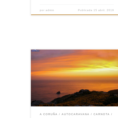
por
admin
Publicada
15 abril, 2019
Esta ruta parte de Noia y después de alrededor
de 100 km tiene como último destino el «Fin del
Mundo».Para ello recorreremos la costa
disfrutando del paisaje agreste y de la
arquitectura de este litoral para llegar si lo
planificamos bien a ver como el sol es «tragado»
por el […]
A CORUÑA
AUTOCARAVANA
CARNOTA