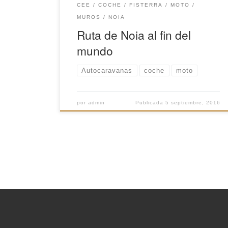
CEE
COCHE
FISTERRA
MOTO
MUROS
NOIA
Ruta de Noia al fin del
mundo
Autocaravanas
coche
moto
por
admin
Publicada
5 septiembre, 2016