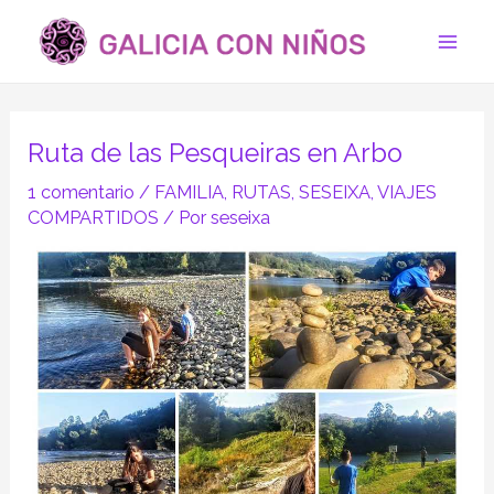
Ir
Navegación
Mai
al
de
Men
contenido
entradas
Ruta de las Pesqueiras en Arbo
1 comentario
/
FAMILIA
,
RUTAS
,
SESEIXA
,
VIAJES
COMPARTIDOS
/ Por
seseixa