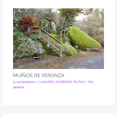
MUÍÑOS DE VERONZA
5 comentarios
/
LUGARES
,
OURENSE
,
RUTAS
/ Por
seseixa