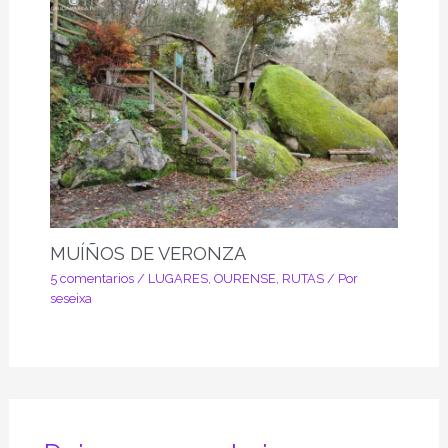
MUÍÑOS DE VERONZA
5 comentarios
/
LUGARES
,
OURENSE
,
RUTAS
/ Por
seseixa