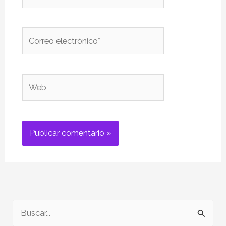
Correo
electrónico*
Web
B