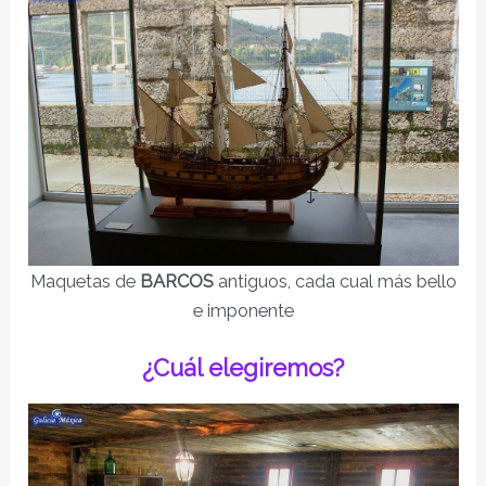
Maquetas de
BARCOS
antiguos, cada cual más bello
e imponente
¿Cuál elegiremos?