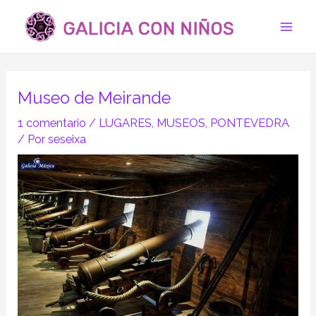
Ir
Navegación
Mai
al
de
Men
contenido
entradas
Museo de Meirande
1 comentario
/
LUGARES
,
MUSEOS
,
PONTEVEDRA
/ Por
seseixa