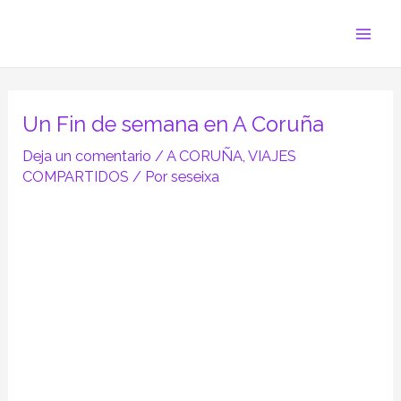
Ir
Navegación
Mai
al
de
Men
contenido
entradas
Un Fin de semana en A Coruña
Deja un comentario
/
A CORUÑA
,
VIAJES
COMPARTIDOS
/ Por
seseixa