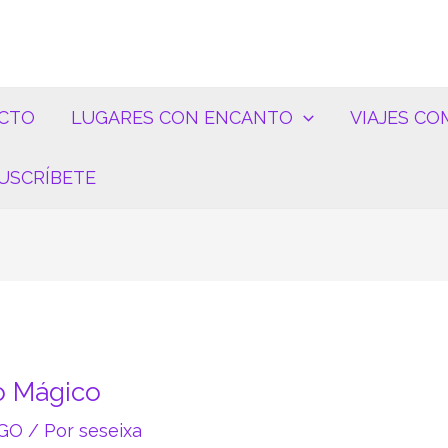
CTO
LUGARES CON ENCANTO
VIAJES CO
USCRÍBETE
o Mágico
GO
/ Por
seseixa