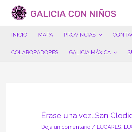
Ir
Navegación
al
de
contenido
entradas
INICIO
MAPA
PROVINCIAS
CONTA
COLABORADORES
GALICIA MÁXICA
S
Érase una vez…San Clodi
Deja un comentario
/
LUGARES
,
LU