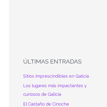
a
r
p
o
r
:
ÚLTIMAS ENTRADAS
Sitios imprescindibles en Galicia
Los lugares más impactantes y
curiosos de Galicia
El Castaño de Cinoche