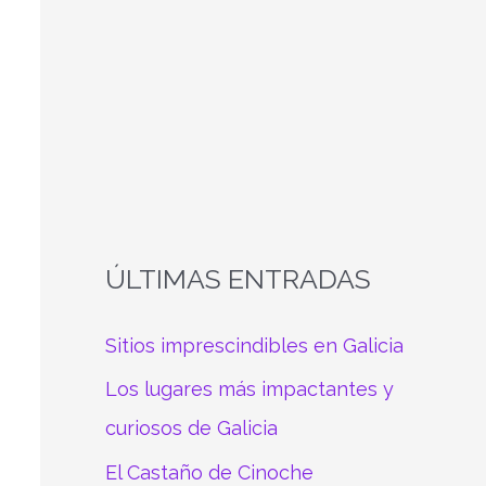
a
r
p
o
r
:
ÚLTIMAS ENTRADAS
Sitios imprescindibles en Galicia
Los lugares más impactantes y
curiosos de Galicia
El Castaño de Cinoche