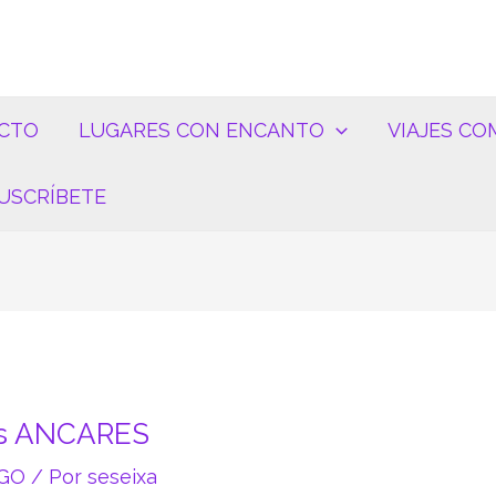
CTO
LUGARES CON ENCANTO
VIAJES CO
USCRÍBETE
los ANCARES
GO
/ Por
seseixa