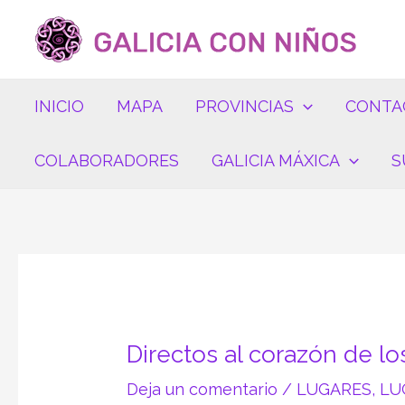
Ir
Navegación
al
de
contenido
entradas
INICIO
MAPA
PROVINCIAS
CONTA
COLABORADORES
GALICIA MÁXICA
S
Directos al corazón de 
Deja un comentario
/
LUGARES
,
LU