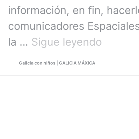
información, en fin, hacer
comunicadores Espaciales
Tanto
la …
Sigue leyendo
por
visitar
en
Galicia con niños | GALICIA MÁXICA
Salvaterra
de
Miño,
SU
FORTALEZA