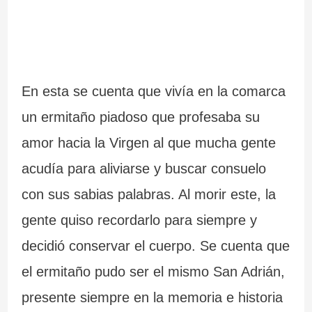
c
c
l
i
i
i
a
ó
c
En esta se cuenta que vivía en la comarca
n
i
un ermitaño piadoso que profesaba su
a
amor hacia la Virgen al que mucha gente
i
acudía para aliviarse y buscar consuelo
m
con sus sabias palabras. Al morir este, la
p
gente quiso recordarlo para siempre y
r
decidió conservar el cuerpo. Se cuenta que
e
el ermitaño pudo ser el mismo San Adrián,
presente siempre en la memoria e historia
s