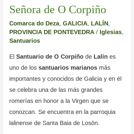
m
e
a
a
e
s
Señora de O Corpiño
a
r
b
d
m
m
Comarca do Deza
,
GALICIA
,
LALÍN
,
r
e
a
a
o
á
PROVINCIA DE PONTEVEDRA
/
Iglesias
,
c
d
n
I
y
g
Santuarios
a
e
d
n
s
i
El
Santuario de O Corpiño
de
Lalín
es
L
o
q
u
c
uno de los
santuarios marianos
más
u
n
u
s
a
importantes y conocidos de Galicia y en él
g
a
i
b
s
se celebra una de las más grandes
o
d
s
u
d
romerías en honor a la Virgen que se
o
i
z
e
conozcan. Se encuentra en la parroquia
s
c
o
G
lalinense de Santa Baia de Losón.