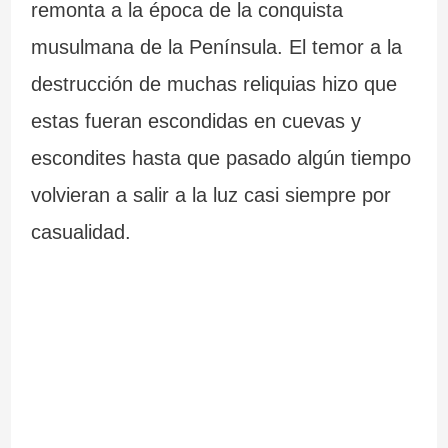
remonta a la época de la conquista
a
d
6
musulmana de la Península. El temor a la
n
e
5
destrucción de muchas reliquias hizo que
t
l
r
estas fueran escondidas en cuevas y
e
a
u
escondites hasta que pasado algún tiempo
s
I
t
volvieran a salir a la luz casi siempre por
casualidad.
d
n
a
e
q
s
G
u
e
a
i
n
l
s
G
i
i
a