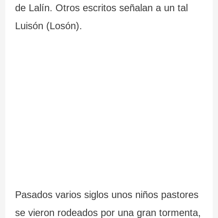
de Lalín. Otros escritos señalan a un tal
c
Luisón (Losón).
i
n
d
i
b
l
e
s
Pasados varios siglos unos niños pastores
se vieron rodeados por una gran tormenta,