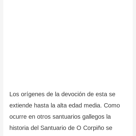
m
i
s
a
á
ó
l
s
n
i
i
.
c
m
L
i
p
a
a
r
F
.
e
u
M
Los orígenes de la devoción de esta se
s
e
á
extiende hasta la alta edad media. Como
i
n
s
ocurre en otros santuarios gallegos la
o
t
d
historia del Santuario de O Corpiño se
n
e
e