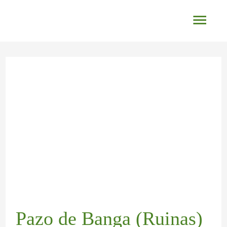
Ir
Men
al
princ
contenido
Navegación
de
entradas
Pazo de Banga (Ruinas)