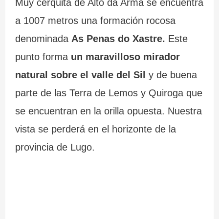
Muy cerquita de Alto da Arma se encuentra
a
–
a 1007 metros una formación rocosa
n
P
denominada
As Penas do Xastre.
Este
t
r
punto forma
un maravilloso mirador
natural sobre el valle del Sil
y de buena
e
a
parte de las Terra de Lemos y Quiroga que
s
i
se encuentran en la orilla opuesta. Nuestra
d
a
vista se perderá en el horizonte de la
e
d
provincia de Lugo.
G
e
a
C
l
a
i
r