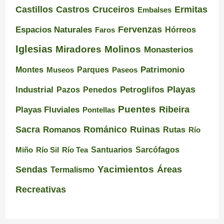
Castillos
Castros
Cruceiros
Ermitas
Embalses
Espacios Naturales
Fervenzas
Faros
Hórreos
Iglesias
Miradores
Molinos
Monasterios
Montes
Patrimonio
Museos
Parques
Paseos
Playas
Industrial
Pazos
Petroglifos
Penedos
Puentes
Ribeira
Playas Fluviales
Pontellas
Románico
Ruinas
Sacra
Romanos
Rutas
Río
Santuarios
Miño
Río Sil
Río Tea
Sarcófagos
Yacimientos
Sendas
Áreas
Termalismo
Recreativas