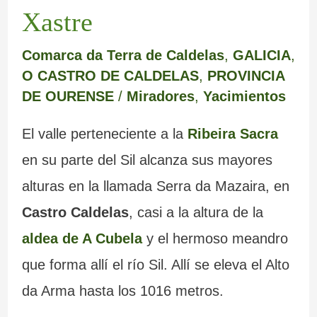
m
e
a
c
e
e
Xastre
a
r
b
r
s
m
Comarca da Terra de Caldelas
,
GALICIA
,
r
e
a
i
c
o
O CASTRO DE CALDELAS
,
PROVINCIA
c
d
n
s
u
y
DE OURENSE
/
Miradores
,
Yacimientos
a
e
d
t
l
s
El valle perteneciente a la
Ribeira Sacra
L
o
a
t
u
en su parte del Sil alcanza sus mayores
u
n
l
u
s
alturas en la llamada Serra da Mazaira, en
g
a
e
r
b
Castro Caldelas
, casi a la altura de la
o
d
s
a
u
aldea de A Cubela
y el hermoso meandro
o
d
s
z
que forma allí el río Sil. Allí se eleva el Alto
s
e
d
o
da Arma hasta los 1016 metros.