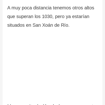
m
C
e
s
A muy poca distancia tenemos otros altos
á
a
G
que superan los 1030, pero ya estarían
s
b
a
situados en San Xoán de Río.
i
o
l
m
S
i
p
i
c
r
l
i
e
l
a
s
e
i
i
o
r
n
o